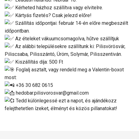
Kérheted házhoz szállítva vagy elvitelre.
Kártyás fizetés? Csak jelezd előre!
Szállítás időpontjai: február 14-én előre megbeszélt
időpontban.
Az ételeket vákuumcsomagolva, hűtve szállítjuk
Az alábbi településekre szállítunk ki: Pilisvörösvár,
Piliscsaba, Pilisszántó, Üröm, Solymár, Pilisszentiván.
Kiszállítás díja: 500 Ft
Foglalj asztalt, vagy rendeld meg a Valentin-boxot
most:
+36 30 682 0615
hedobar.pilisvorosvar@gmail.com
Tedd különlegessé ezt a napot, és ajándékozz
felejthetetlen ízeket, élményt és közös pillanatokat!