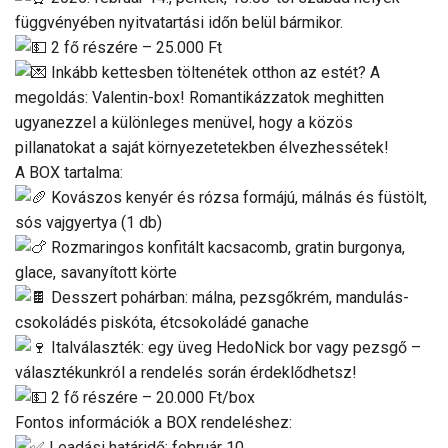
függvényében nyitvatartási időn belül bármikor.
2 fő részére – 25.000 Ft
Inkább kettesben töltenétek otthon az estét? A
megoldás: Valentin-box! Romantikázzatok meghitten
ugyanezzel a különleges menüvel, hogy a közös
pillanatokat a saját környezetetekben élvezhessétek!
A BOX tartalma:
Kovászos kenyér és rózsa formájú, málnás és füstölt,
sós vajgyertya (1 db)
Rozmaringos konfitált kacsacomb, gratin burgonya,
glace, savanyított körte
Desszert pohárban: málna, pezsgőkrém, mandulás-
csokoládés piskóta, étcsokoládé ganache
Italválaszték: egy üveg HedoNick bor vagy pezsgő –
választékunkról a rendelés során érdeklődhetsz!
2 fő részére – 20.000 Ft/box
Fontos információk a BOX rendeléshez:
Leadási határidő: február 10.