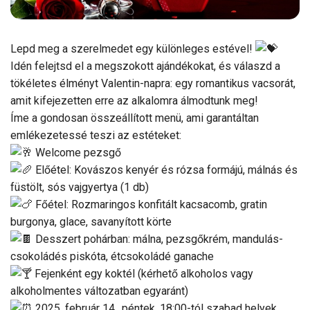
Lepd meg a szerelmedet egy különleges estével!
Idén felejtsd el a megszokott ajándékokat, és válaszd a
tökéletes élményt Valentin-napra: egy romantikus vacsorát,
amit kifejezetten erre az alkalomra álmodtunk meg!
Íme a gondosan összeállított menü, ami garantáltan
emlékezetessé teszi az estéteket:
Welcome pezsgő
Előétel: Kovászos kenyér és rózsa formájú, málnás és
füstölt, sós vajgyertya (1 db)
Főétel: Rozmaringos konfitált kacsacomb, gratin
burgonya, glace, savanyított körte
Desszert pohárban: málna, pezsgőkrém, mandulás-
csokoládés piskóta, étcsokoládé ganache
Fejenként egy koktél (kérhető alkoholos vagy
alkoholmentes változatban egyaránt)
2025. február 14., péntek, 18:00-tól szabad helyek