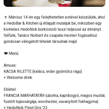
🍷 Március 14-én egy felejthetetlen estével készülünk, ahol
a HedoBar & Kitchen új étlapját mutatjuk be, miközben egy
kivételes HedoNick borkóstoló teszi teljessé az élményt.
Séfünk, Tanács Norbert és csapata mesteri fogásaihoz
gondosan válogatott tételek társulnak majd.
🍽️ Menü:
Amuse:
KACSA RILETTE (kalács, erdei gyümölcs ragu)
+ Welcome drink
Előétel:
FRANCIA MARHATATÁR (uborka, kapribogyó, magos mustár,
füstölt tojássárgája, worchester, savanyított fokhagyma)
+ HedoNick Pinot Gris ’23