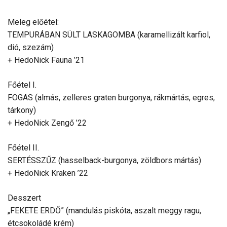
Meleg előétel:
TEMPURÁBAN SÜLT LASKAGOMBA (karamellizált karfiol,
dió, szezám)
+ HedoNick Fauna ’21
Főétel I.
FOGAS (almás, zelleres graten burgonya, rákmártás, egres,
tárkony)
+ HedoNick Zengő ’22
Főétel II.
SERTÉSSZŰZ (hasselback-burgonya, zöldbors mártás)
+ HedoNick Kraken ’22
Desszert
„FEKETE ERDŐ” (mandulás piskóta, aszalt meggy ragu,
étcsokoládé krém)