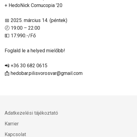
+ HedoNick Cornucopia ’20
📅 2025. március 14. (péntek)
🕗 19:00 – 22:00
💵 17.990.-/Fő
Foglald le a helyed mielőbb!
📲 +36 30 682 0615
📩 hedobar.pilisvorosvar@gmail.com
Adatkezelési tájékoztató
Karrier
Kapcsolat