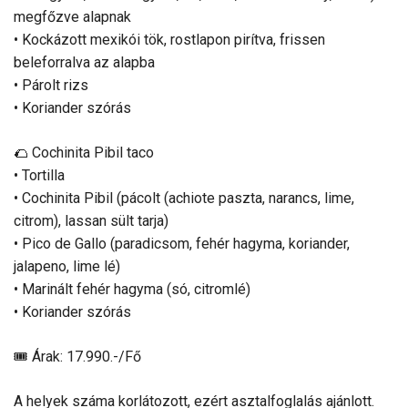
megfőzve alapnak
• Kockázott mexikói tök, rostlapon pirítva, frissen
beleforralva az alapba
• Párolt rizs
• Koriander szórás
🌮 Cochinita Pibil taco
• Tortilla
• Cochinita Pibil (pácolt (achiote paszta, narancs, lime,
citrom), lassan sült tarja)
• Pico de Gallo (paradicsom, fehér hagyma, koriander,
jalapeno, lime lé)
• Marinált fehér hagyma (só, citromlé)
• Koriander szórás
🎟 Árak: 17.990.-/Fő
A helyek száma korlátozott, ezért asztalfoglalás ajánlott.