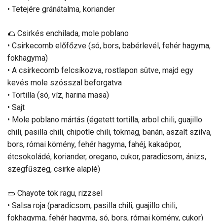
• Tetejére gránátalma, koriander
🌮 Csirkés enchilada, mole poblano
• Csirkecomb előfőzve (só, bors, babérlevél, fehér hagyma,
fokhagyma)
• A csirkecomb felcsíkozva, rostlapon sütve, majd egy
kevés mole szósszal beforgatva
• Tortilla (só, víz, harina masa)
• Sajt
• Mole poblano mártás (égetett tortilla, arbol chili, guajillo
chili, pasilla chili, chipotle chili, tökmag, banán, aszalt szilva,
bors, római kömény, fehér hagyma, fahéj, kakaópor,
étcsokoládé, koriander, oregano, cukor, paradicsom, ánizs,
szegfűszeg, csirke alaplé)
🥒 Chayote tök ragu, rizzsel
• Salsa roja (paradicsom, pasilla chili, guajillo chili,
fokhagyma, fehér hagyma, só, bors, római kömény, cukor)