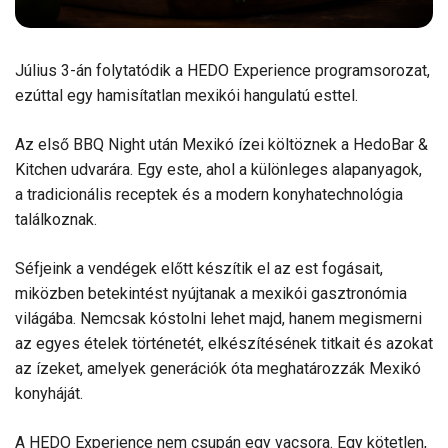
Július 3-án folytatódik a HEDO Experience programsorozat,
ezúttal egy hamisítatlan mexikói hangulatú esttel.
Az első BBQ Night után Mexikó ízei költöznek a HedoBar &
Kitchen udvarára. Egy este, ahol a különleges alapanyagok,
a tradicionális receptek és a modern konyhatechnológia
találkoznak.
Séfjeink a vendégek előtt készítik el az est fogásait,
miközben betekintést nyújtanak a mexikói gasztronómia
világába. Nemcsak kóstolni lehet majd, hanem megismerni
az egyes ételek történetét, elkészítésének titkait és azokat
az ízeket, amelyek generációk óta meghatározzák Mexikó
konyháját.
A HEDO Experience nem csupán egy vacsora. Egy kötetlen,