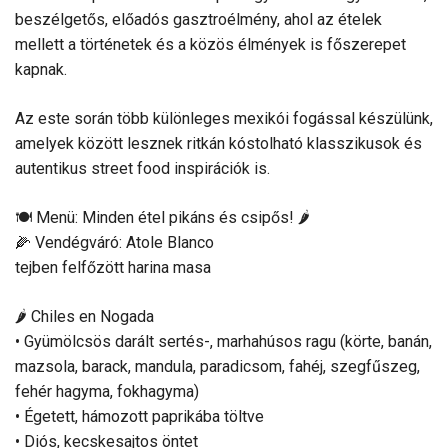
beszélgetős, előadós gasztroélmény, ahol az ételek
mellett a történetek és a közös élmények is főszerepet
kapnak.
Az este során több különleges mexikói fogással készülünk,
amelyek között lesznek ritkán kóstolható klasszikusok és
autentikus street food inspirációk is.
🍽 Menü: Minden étel pikáns és csipős! 🌶️
🌽 Vendégváró: Atole Blanco
tejben felfőzött harina masa
🌶️ Chiles en Nogada
• Gyümölcsös darált sertés-, marhahúsos ragu (körte, banán,
mazsola, barack, mandula, paradicsom, fahéj, szegfűszeg,
fehér hagyma, fokhagyma)
• Égetett, hámozott paprikába töltve
• Diós, kecskesajtos öntet