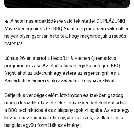
🔥 A hatalmas érdeklődésre való tekintettel DUPLÁZUNK!
Miközben a június 26-i BBQ Night még meg sem valósult, a
helyek olyan gyorsan beteltek, hogy meghirdetjük a ráadás
estét is!
Június 26-án startol a HedoBar & Kitchen új tematikus
programsorozata. Az első állomás egy különleges BBQ
Night, ahol az udvarunk egy estére az argentin grill és a
Kamado4u világára épülő szabadtéri konyhává alakul.
Séfjeink a vendégek előtt, látványban és ízekben gazdag
módon készítik el az ételeket, miközben betekintést adnak
a BBQ technikákba és az alapanyagok világába. Az este egy
közös gasztronómiai élmény, ahol az ízek, az illatok és a
hangulat együtt formálják az élményt.