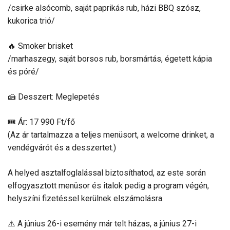
/csirke alsócomb, saját paprikás rub, házi BBQ szósz,
kukorica trió/
🔥 Smoker brisket
/marhaszegy, saját borsos rub, borsmártás, égetett kápia
és póré/
🍰 Desszert: Meglepetés
🎟 Ár: 17 990 Ft/fő
(Az ár tartalmazza a teljes menüsort, a welcome drinket, a
vendégvárót és a desszertet.)
A helyed asztalfoglalással biztosíthatod, az este során
elfogyasztott menüsor és italok pedig a program végén,
helyszíni fizetéssel kerülnek elszámolásra.
⚠️ A június 26-i esemény már telt házas, a június 27-i