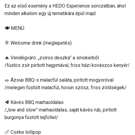
Ez az első esemény a HEDO Experience sorozatban, ahol
minden alkalom egy új tematikára épül majd.
🍽 MENÜ:
🥂 Welcome drink (meglepetés)
🔥 Vendégváró: „zsíros deszka” a smokerből
/füstös zsír pirított hagymával, friss házi kovászos kenyér/
🥗 Ázsiai BBQ-s malacfül saláta, pirított mogyoróval
/melegen füstölt malacfül, hoisin szósz, friss zöldségek/
🥩 Kávés BBQ marhaoldalas
/„low and slow” marhaoldalas, saját kávés rub, pirított
burgonya füstölt tejföllel/
🍗 Csirke lollipop