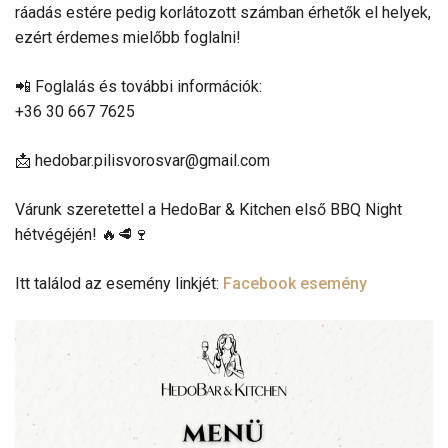
ráadás estére pedig korlátozott számban érhetők el helyek,
ezért érdemes mielőbb foglalni!
📲 Foglalás és további információk:
+36 30 667 7625
📩 hedobar.pilisvorosvar@gmail.com
Várunk szeretettel a HedoBar & Kitchen első BBQ Night
hétvégéjén! 🔥🥩🍷
Itt találod az esemény linkjét:
Facebook esemény