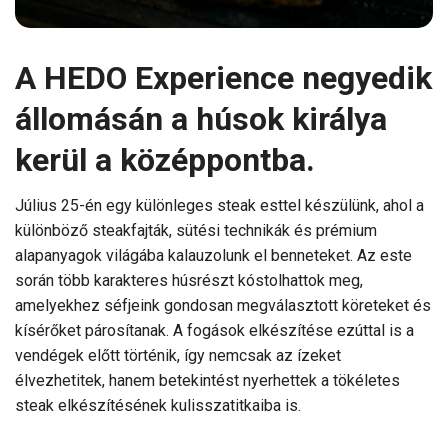
A HEDO Experience negyedik
állomásán a húsok királya
kerül a középpontba.
Július 25-én egy különleges steak esttel készülünk, ahol a
különböző steakfajták, sütési technikák és prémium
alapanyagok világába kalauzolunk el benneteket. Az este
során több karakteres húsrészt kóstolhattok meg,
amelyekhez séfjeink gondosan megválasztott köreteket és
kísérőket párosítanak. A fogások elkészítése ezúttal is a
vendégek előtt történik, így nemcsak az ízeket
élvezhetitek, hanem betekintést nyerhettek a tökéletes
steak elkészítésének kulisszatitkaiba is.