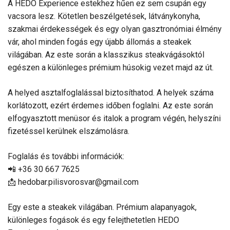
A HEDO Experience estekhez hűen ez sem csupán egy
vacsora lesz. Kötetlen beszélgetések, látványkonyha,
szakmai érdekességek és egy olyan gasztronómiai élmény
vár, ahol minden fogás egy újabb állomás a steakek
világában. Az este során a klasszikus steakvágásoktól
egészen a különleges prémium húsokig vezet majd az út.
A helyed asztalfoglalással biztosíthatod. A helyek száma
korlátozott, ezért érdemes időben foglalni. Az este során
elfogyasztott menüsor és italok a program végén, helyszíni
fizetéssel kerülnek elszámolásra.
Foglalás és további információk:
📲 +36 30 667 7625
📩 hedobar.pilisvorosvar@gmail.com
Egy este a steakek világában. Prémium alapanyagok,
különleges fogások és egy felejthetetlen HEDO